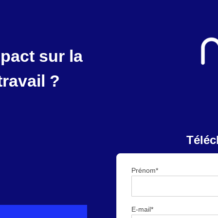
pact sur la
ravail ?
Téléc
Prénom
*
E-mail
*