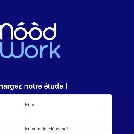
hargez
notre étude !
Nom
Numéro de téléphone
*